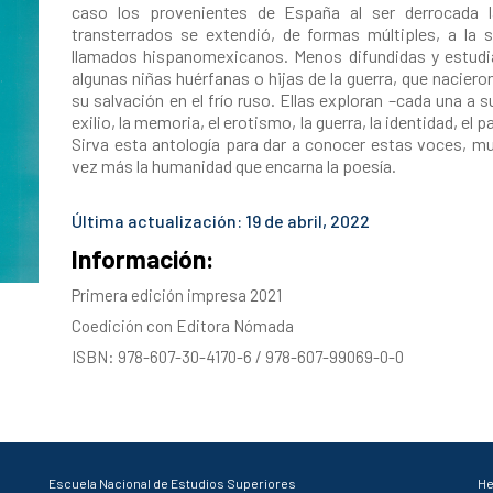
caso los provenientes de España al ser derrocada la
transterrados se extendió, de formas múltiples, a la s
llamados hispanomexicanos. Menos difundidas y estudia
algunas niñas huérfanas o hijas de la guerra, que nacieron
su salvación en el frío ruso. Ellas exploran –cada una a 
exilio, la memoria, el erotismo, la guerra, la identidad, el
Sirva esta antología para dar a conocer estas voces, mu
vez más la humanidad que encarna la poesía.
Última actualización: 19 de abril, 2022
Información:
Primera edición impresa 2021
Coedición con Editora Nómada
ISBN: 978-607-30-4170-6 / 978-607-99069-0-0
Escuela Nacional de Estudios Superiores
He