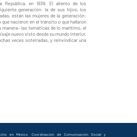
 República, en 1939. El aliento de los
iguiente generación: la de sus hijos, los
das, están las mujeres de la generación:
 que nacieron en el tránsito o que hallaron
su manera– las temáticas de lo marítimo, el
 paisaje nuevo visto desde su mundo interior.
chas veces soterradas, y reinvindicar una
cho en México. Coordinación de Comunicación Social y