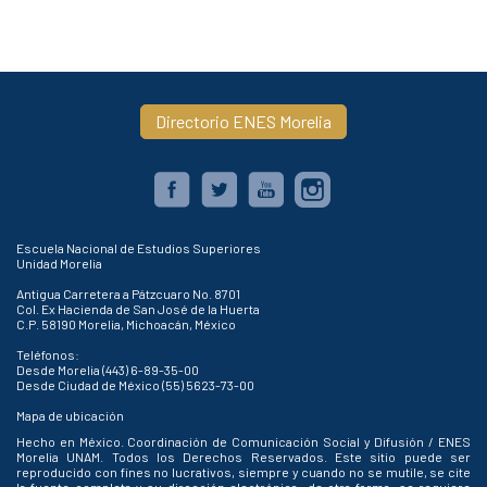
Directorio ENES Morelia
Escuela Nacional de Estudios Superiores
Unidad Morelia
Antigua Carretera a Pátzcuaro No. 8701
Col. Ex Hacienda de San José de la Huerta
C.P. 58190 Morelia, Michoacán, México
Teléfonos:
Desde Morelia (443) 6-89-35-00
Desde Ciudad de México (55) 5623-73-00
Mapa de ubicación
Hecho en México. Coordinación de Comunicación Social y Difusión / ENES
Morelia UNAM. Todos los Derechos Reservados. Este sitio puede ser
reproducido con fines no lucrativos, siempre y cuando no se mutile, se cite
la fuente completa y su dirección electrónica; de otra forma, se requiere