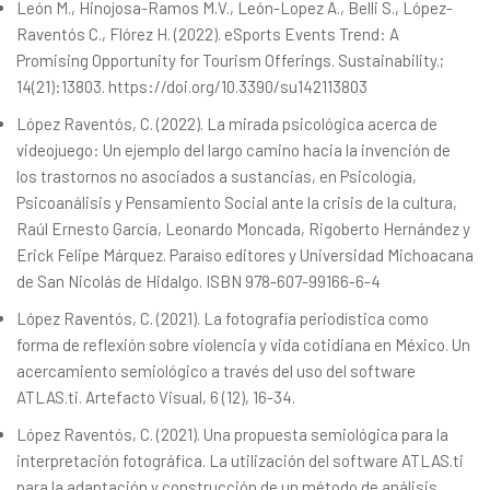
León M., Hinojosa-Ramos M.V., León-Lopez A., Belli S., López-
Raventós C., Flórez H. (2022). eSports Events Trend: A
Promising Opportunity for Tourism Offerings. Sustainability.;
14(21):13803.
https://doi.org/10.3390/su142113803
López Raventós, C. (2022). La mirada psicológica acerca de
videojuego: Un ejemplo del largo camino hacia la invención de
los trastornos no asociados a sustancias, en Psicología,
Psicoanálisis y Pensamiento Social ante la crisis de la cultura,
Raúl Ernesto García, Leonardo Moncada, Rigoberto Hernández y
Erick Felipe Márquez. Paraíso editores y Universidad Michoacana
de San Nicolás de Hidalgo. ISBN 978-607-99166-6-4
López Raventós, C. (2021). La fotografía periodística como
forma de reflexión sobre violencia y vida cotidiana en México. Un
acercamiento semiológico a través del uso del software
ATLAS.ti. Artefacto Visual, 6 (12), 16-34.
López Raventós, C. (2021). Una propuesta semiológica para la
interpretación fotográfica. La utilización del software ATLAS.ti
para la adaptación y construcción de un método de análisis