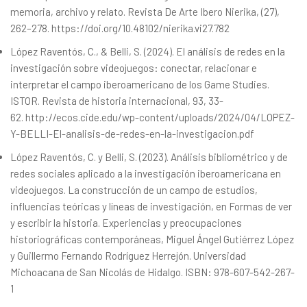
memoria, archivo y relato. Revista De Arte Ibero Nierika, (27),
262–278.
https://doi.org/10.48102/nierika.vi27.782
López Raventós, C., & Belli, S. (2024). El análisis de redes en la
investigación sobre videojuegos: conectar, relacionar e
interpretar el campo iberoamericano de los Game Studies.
ISTOR. Revista de historia internacional, 93, 33-
62.
http://ecos.cide.edu/wp-content/uploads/2024/04/LOPEZ-
Y-BELLI-El-analisis-de-redes-en-la-investigacion.pdf
López Raventós, C. y Belli, S. (2023). Análisis bibliométrico y de
redes sociales aplicado a la investigación iberoamericana en
videojuegos. La construcción de un campo de estudios,
influencias teóricas y líneas de investigación, en Formas de ver
y escribir la historia. Experiencias y preocupaciones
historiográficas contemporáneas, Miguel Ángel Gutiérrez López
y Guillermo Fernando Rodríguez Herrejón. Universidad
Michoacana de San Nicolás de Hidalgo. ISBN: 978-607-542-267-
1